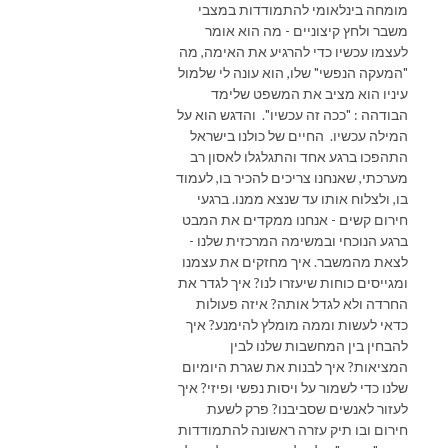
מומחה בינלאומי להתמודדות במצבי
משבר ולחץ קיצוניים - מה הוא אומר
לעצמו עכשיו כדי להרגיע את האימה, מה
"המעקה הנפשי" שלו, הוא עונה לי שלמול
עיניו הוא מציב את המשפט שלימד
הבודהה : "ככה זה עכשיו". והדגש הוא על
המילה עכשיו. החיים של כולנו בישראל
התהפכו ברגע אחד והתגלגלו לאסון רב
מערכתי, שאנחנו צריכים להכיר בו, לעמוד
בו, ולצלוח אותו עד שנצא ממנו. ברגעי
חירום קשים - אנחנו ממקדים את המבט
ברגע הנוכחי ובמשימה המרכזית שלנו -
לצאת מהמשבר. איך מחזקים את עצמנו
ומגייסים כוחות שיעזרו לנו? איך לגדר את
החרדה ולא לגדל אותה? איזה פעולות
כדאי לעשות וממה מומלץ להימנע? איך
להבחין בין המחשבות שלנו לבין
המציאות? איך לבנות את שגרת היומיום
שלנו כדי לשמור על ויסות נפשי ופיזי? איך
לעזור לאנשים שסביבנו? פרק לשעת
חירום ובו תיק עזרה ראשונה להתמודדות