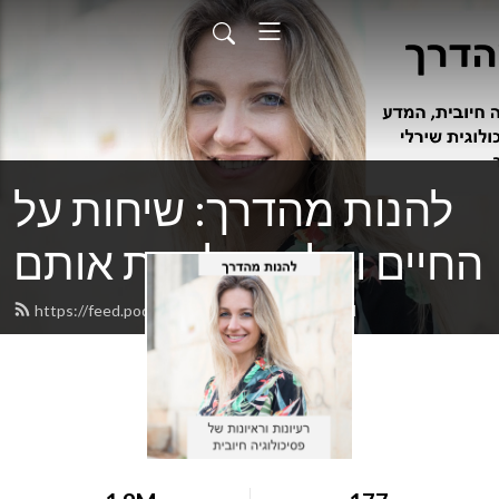
להנות מהדרך: שיחות על
החיים ועל איך לחיות אותם
https://feed.podbean.com/shirleyyair/feed.xml