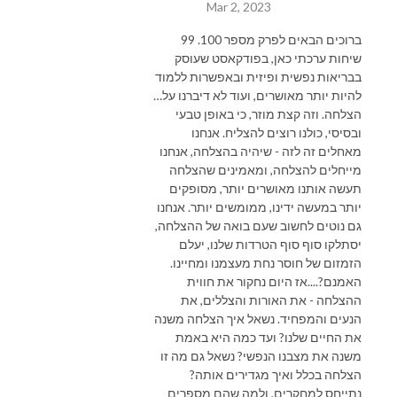
Mar 2, 2023
ברוכים הבאים לפרק מספר 100. 99
שיחות ערכתי כאן, בפודקאסט שעוסק
בבריאות נפשית ופיזית ובאפשרות ללמוד
להיות יותר מאושרים, ועוד לא דיברנו על…
הצלחה. וזה קצת מוזר, כי באופן טבעי
ובסיסי, כולנו רוצים להצליח.
אנחנו
מאחלים זה לזה - שיהיה בהצלחה, אנחנו
מייחלים להצלחה, ומאמינים שהצלחה
תעשה אותנו מאושרים יותר, מסופקים
יותר במעשה ידינו, ממומשים יותר. אנחנו
גם נוטים לחשוב שעם בואה של ההצלחה,
יסתלקו סוף סוף הטרדות שלנו, יעלם
הזמזום של חוסר נחת מעצמנו ומחיינו.
האמנם?....אז היום נחקור את חווית
ההצלחה - את האורות והצללים, את
הנעים והמפחיד. נשאל איך הצלחה משנה
את החיים שלנו? ועד כמה היא באמת
משנה את מצבנו הנפשי? נשאל גם מה זו
הצלחה בכלל ואיך מגדירים אותה?
נתייחס למחקרים, ולמה שהם מספרים