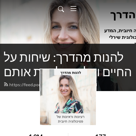
להנות מהדרך: שיחות על
החיים ועל איך לחיות אותם
https://feed.podbean.com/shirleyyair/feed.xml