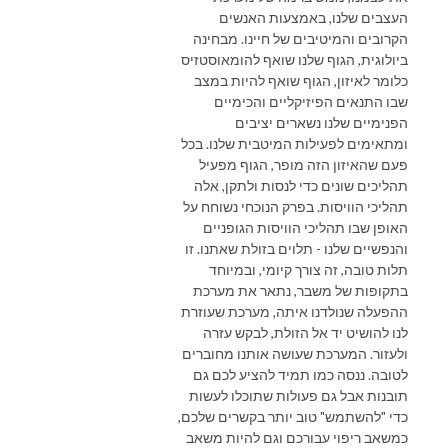
העצבים שלנו, באמצעות האנשים
הקרובים והמיטיבים של חיינו. מבחינה
ביולוגית, הגוף שלנו שואף להומאוסטזיס
כלומר לאיזון, הגוף שואף להיות במצב
שבו התנאים הפיזיקליים והכימיים
הפנימיים שלנו נשארים יציבים
ומתאימים לפעילות המיטבית שלנו. בכל
פעם שהאיזון הזה מופר, הגוף מפעיל
תהליכים שונים כדי לנסות ולתקן, אלה
תהליכי הוויסות. בפרק הנוכחי נשוחח על
האופן שבו תהליכי הוויסות הגופניים
והנפשיים שלנו - תלוים בזולת שאתנו. זו
תלות טובה, זה צורך קיומי, ובמיוחד
בתקופות של משבר, נתאר את מערכת
ההפעלה שנולדנו איתה, מערכת שעוזרת
לנו להושיט יד אל הזולת, לבקש עזרה
ולעזור. המערכת שעושה אותנו מחוברים
לטובה. ננסה כמו תמיד להציע לכם גם
תובנות אבל גם פעולות שתוכלו לעשות
כדי "להשתמש" טוב יותר בקשרים שלכם,
כמשאב ריפוי עבורכם וגם להיות משאב