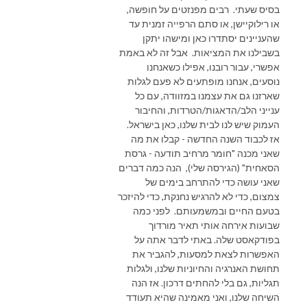
בסיס שעתי. רבים מפנזטים על חופשה,
או רילוקיישן, או סתם הרפייה זמנית עד
שהעניינים יסתדרו כאן ומישהו יתקן
בשבילנו את המציאות. אבל זה לא באמת
אפשרי, עבור רובנו, אפילו כשאנחנו
נוסעים, אנחנו מופתעים לא פעם לגלות
שארזנו גם את עצמנו במזוודה, עם כל
ענייני הלב/הדאגות/הטרדות, והחיבור
העמוק שיש לנו לבית שלנו, כאן בישראל.
אז לכבוד השנה החדשה - קבלו את מה
שאני מכנה "חומר מרחיב תודעה - גרסת
הסאחית" (הגירסה שלי), הנה כמה דברים
שאני עושה כדי להתרחב בימים של
צמצום, כדי לא להרגיש נחנקת, כדי להיזכר
בטעם החיים ובמשמעותם. לפני כמה
שבועות אירחה אותי תאיר מורדוך
בפודקאסט שלה. באתי לדבר אתה על
האפשרות לצאת למסעות, להגביר את
תחושת האנרגיה והחיוניות שלנו, ולגלות
תגליות, גם בלי להחתים דרכון. אז הנה
השיחה שלנו, ואני מאמינה שהיא תעודד