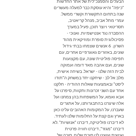
הבעלים והסמנכ"לית של אתר החדשות
"כיפה" והיא עוסקת כבר למעלה מעשרים
שנה בתחום התקשורת וקשרי ממשל.
עמרי מתל אביב, מנהל קריאטיב,
תסריטאי ויוצר תוכן, פעיל במערך
ההסברה נגד אנטישמיות. ואנוכי -
פסיכולוגית סופרת ומוזיקאית מהוד
השרון. 6 אנשים שצמחו בבתי גידול
שונים, באזורים גאוגרפיים אחרים, עם
תפיסה פוליטית שונה, עם מקצועות
שונים, ועם אהבה מאד דומה ועמוקה
לבית הזה שלנו - ישראל. בשיחה אישית,
מלב אל לב - שיחקנו יחד במשחק ה"תודו
ליסט" ובאמצעות שאלות ההודיה - חלקנו
אחד עם השני זכרונות ותקוות, סיפרנו על
אבא ואמא, על המשפחות בהן צמחנו ועל
אלה שיצרנו בהתבגרותנו, על אתגרים
שעברנו, על המקומות האהובים עלינו כאן
בארץ וגם קצת על החלומות שלנו לעתיד.
לא דיברנו פוליטיקה, דיברנו "אנושיות" .לא
דיברנו "מגזר", דיברנו חוויה פרטית
ואישית.ועשינו לנו סוכת שלום, סוכה של