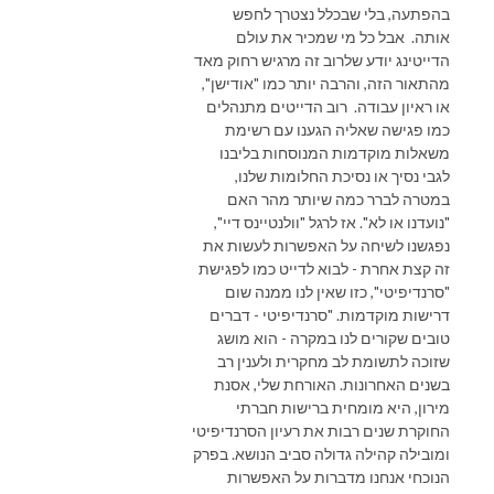
בהפתעה, בלי שבכלל נצטרך לחפש
אותה. אבל כל מי שמכיר את עולם
הדייטינג יודע שלרוב זה מרגיש רחוק מאד
מהתאור הזה, והרבה יותר כמו "אודישן",
או ראיון עבודה. רוב הדייטים מתנהלים
כמו פגישה שאליה הגענו עם רשימת
משאלות מוקדמות המנוסחות בליבנו
לגבי נסיך או נסיכת החלומות שלנו,
במטרה לברר כמה שיותר מהר האם
"נועדנו או לא". אז לרגל "וולנטיינס דיי",
נפגשנו לשיחה על האפשרות לעשות את
זה קצת אחרת - לבוא לדייט כמו לפגישת
"סרנדיפיטי", כזו שאין לנו ממנה שום
דרישות מוקדמות. "סרנדיפיטי - דברים
טובים שקורים לנו במקרה - הוא מושג
שזוכה לתשומת לב מחקרית ולענין רב
בשנים האחרונות. האורחת שלי, אסנת
מירון, היא מומחית ברישות חברתי
החוקרת שנים רבות את רעיון הסרנדיפיטי
ומובילה קהילה גדולה סביב הנושא. בפרק
הנוכחי אנחנו מדברות על האפשרות