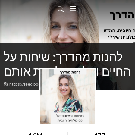
להנות מהדרך: שיחות על
החיים ועל איך לחיות אותם
https://feed.podbean.com/shirleyyair/feed.xml