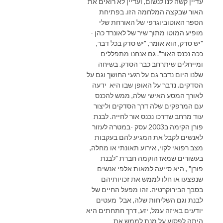
עדיין קשה לנו לנשום, ועדיין לא רואים את
האור שבקצה המלחמה הזו. בפתיחת
הספר האוטוביוגרפי של האורחת שלי
מופיע המוטו מתוך שיר של לאונרד כהן -
"יש סדק, הוא אומר, "יש סדק בכל דבר,
ככה נכנס האור". גם אנחנו מתפללים
ומייחלים שיתרחב כבר הסדק. בשיחה
שלנו היום נדבר גם על רגעי החושך וגם על
הסדקים. נדבר על האופן שבו היא ידעה
לאורך המסע האישי שלה, ממש להכנס
עם המרפקים שלה דרך הסדקים וליצור
עוד מרחב שדרכו נכנס אור לחייה. לבנת
פורן הקימה ב2003 עסק -במטרה לעזור
לאנשים לקבל את המגיע להם בעקבות
מצב רפואי לקוי, אירוע תאונתי או מחלה,
בעשורים שמאז הוקמה חברת "לבנת
פורן" , היא סייעה למאות אלפי אנשים
שנפצעו או חלו לממש את זכויותיהם
בסבך הבירוקרטיה. זהו מפעל החיים של
לבנת וגם השליחות שלה, אבל מעטים
יודעים באיזה עמל, יזע, דרך חתחתים היא
היתה לפסוע על מנת לממש את