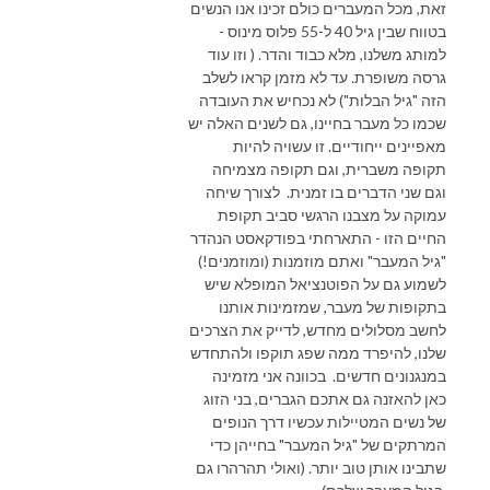
זאת, מכל המעברים כולם זכינו אנו הנשים
בטווח שבין גיל 40 ל-55 פלוס מינוס -
למותג משלנו, מלא כבוד והדר. ( וזו עוד
גרסה משופרת. עד לא מזמן קראו לשלב
הזה "גיל הבלות") לא נכחיש את העובדה
שכמו כל מעבר בחיינו, גם לשנים האלה יש
מאפיינים ייחודיים. זו עשויה להיות
תקופה משברית, וגם תקופה מצמיחה
וגם שני הדברים בו זמנית. לצורך שיחה
עמוקה על מצבנו הרגשי סביב תקופת
החיים הזו - התארחתי בפודקאסט הנהדר
"גיל המעבר" ואתם מוזמנות (ומוזמנים!)
לשמוע גם על הפוטנציאל המופלא שיש
בתקופות של מעבר, שמזמינות אותנו
לחשב מסלולים מחדש, לדייק את הצרכים
שלנו, להיפרד ממה שפג תוקפו ולהתחדש
במנגנונים חדשים. בכוונה אני מזמינה
כאן להאזנה גם אתכם הגברים, בני הזוג
של נשים המטיילות עכשיו דרך הנופים
המרתקים של "גיל המעבר" בחייהן כדי
שתבינו אותן טוב יותר. (ואולי תהרהרו גם