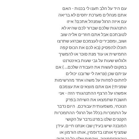
עם היד על הלב תענו לי בכנות - האם
אתם מנהלים מערכת יחסים לא בריאה
עם איזה הרגל שמנהל אתכם? איזו
התנהגות שלכם שברור לכם שהיא לא
לטובתכם אבל אתם חוזרים אליה שוב
ושוב, ומסבירים לעצמכם שברגע שתרצו
תוכלו להפסיק (בא לכם את הכוס קפה
החמישית או עוד מנת סוכר או להמשיך
ולגלוש שעות על גבי שעות באינטרנט
במקום לעשות את העבודה שלכם… ) אם
עניתם שכן (ונראה לי שרובנו יכולים
לחתום לפחות על משהו אחד מהרשימות
שמניתי) אם אתם מוצאים את עצמכם
אפשהו על הרצף ההתנהגותי הזה - אני
חושבת שתמצאו את השיחה בפרק
הנוכחי, משמעותית עבורכם. היום נדבר
על התמכרות בכלל ועל הרגלי ההתמכרות
הקטנים שלנו בפרט.נדבר על הקושי
המובנה שיש בעידן שבו אנחנו חיים, עידן
שמציף אותנו בדופמין, אותו הורמון או
נוירוטרנסמיטר שהמוח שלנו כל כך זקוק