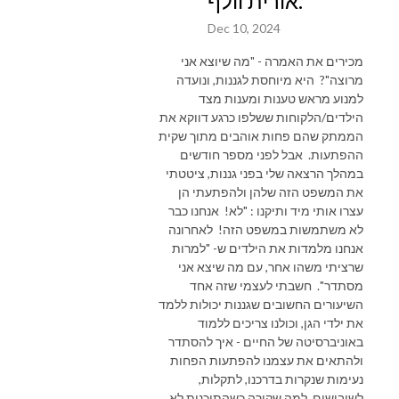
אורית וולף.
Dec 10, 2024
מכירים את האמרה - "מה שיוצא אני
מרוצה"? היא מיוחסת לגננות, ונועדה
למנוע מראש טענות ומענות מצד
הילדים/הלקוחות ששלפו כרגע דווקא את
הממתק שהם פחות אוהבים מתוך שקית
ההפתעות. אבל לפני מספר חודשים
במהלך הרצאה שלי בפני גננות, ציטטתי
את המשפט הזה שלהן ולהפתעתי הן
עצרו אותי מיד ותיקנו : "לא! אנחנו כבר
לא משתמשות במשפט הזה! לאחרונה
אנחנו מלמדות את הילדים ש- "למרות
שרציתי משהו אחר, עם מה שיצא אני
מסתדר". חשבתי לעצמי שזה אחד
השיעורים החשובים שגננות יכולות ללמד
את ילדי הגן, וכולנו צריכים ללמוד
באוניברסיטה של החיים - איך להסתדר
ולהתאים את עצמנו להפתעות הפחות
נעימות שנקרות בדרכנו, לתקלות,
לשיבושים, למה שקורה כשהתוכנית לא