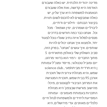
מדינה יהודית הלכתית. יש כאלה שעבורם
האדמה היא קדושה, ואת אלה שעבורם
הנאמנות למשפחה היא ערך עליון, יש
כאלה שמבקשים לא להכנס לשום תווית.
בקיצור הבנתם - חילוניים ודתיים,
ליברליים ושמרנים, ימין ושמאל - מכל
וכל. אנחנו כבר כמה חודשים בדרכים
מנסים לסלול איזה נתיב שעליו נוכל לצעוד
יחד, ולמצוא איך אנחנו יכולים להיות
שותפים. איך עושים "אנחנו".
בפרק הזה,
סביב השולחן שלי באולפן מתארחים 5
מתוך החברים - רמזי הוא בדואי מרהט,
יזם ומוביל טכנולוגי, מייסד ומנכ"ל עמותת
science club , מעיhן היא חרדית מבית
שמש, והיא מנהלת עירונית של תוכנית
אורבן 95 בבית שמש, תוכנית המנגישה
את המרחב הציבורי לקטנטנים, מיכל-
מהישוב מורשת שבצפון' היא מנהלת
התכניות בעמותת פעמונים - עמותה
המסייעת ליחידים ולמשפחות לנהל חיים
כלכליים מאוזנים. עדי מירושלים, היא