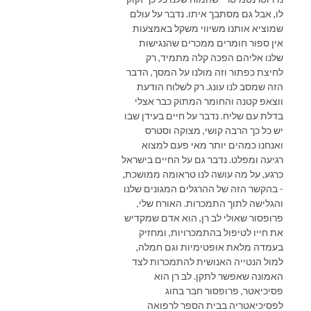
לו, אבל גם מסתבך איתו. נדבר על עולם
שמוציא אותנו משיווי משקל באמצעות
אין ספור חומרים ממכרים שהנגישות
שלנו אליהם הפכה קלה מתמיד, רק
לחיצת כפתור וזה מולנו על המסך, הדבר
הזה שמסב לנו עונג. רק לשלוח הודעת
ווצאפ קטנה והחומר המתוק כבר אצלי
בדלת עם שליח. נדבר על חיים בעידן שבו
יש כל כך הרבה קושי, מצוקה וסטרס
ואנחנו כמהים יותר מאי פעם למצוא
רגיעה ומפלט. נדבר גם על החיים בישראל
כרגע, על מה עושה לנו טראומה ממושכת,
- בהקשר הזה של ההרגלים המגונים שלנו
והגלישה לתוך התמכרות. האורח שלי,
פרופסור שאולי לב רן, הוא אדם שמקדיש
את חייו לטיפול בהתמכרויות, ומחזיק
בעמדה מלאת אופטימיות וגם חמלה,
למול הנטייה האנושית להתמכרות לצד
האמונה שאפשר לתקן. לב רן הוא
פסיכיאטר, פרופסור
חבר בחוג
לפסיכיאטריה בבית הספר לרפואה