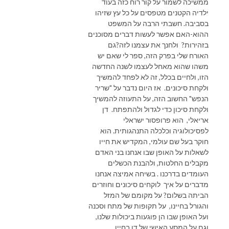
ממשיכה לשמור על קור רוח כזה בעוד
ילדיה הקטנים מטפסים על כל עץ שזיהו
בסביבה. חשבתי הרבה על המשפט
ההוא-האם אפשר לעשות דברים מסוכנים
בזהירות? ולחנך את עצמנו לזה?גם
האורח שלי בפרק הזה, ספר לי שאם יש
משהו שהוא מאחל לעצמו לשנה החדשה
הזו, ולחיים בכלל, זה לא לפחד להמשיך
ולקחת סיכונים. אז היום נדבר על "שריר
הנפש" החשוב הזה, על התעוזה להמשיך
ולקחת סיכון כדי לגדול ולהתפתח. דן
אריאלי, הוא פרופסור ישראלי
לפסיכולוגיה וכלכלה התנהגותית. הוא
חוקר בעל שם עולמי, המקדיש את חייו
לשאלות על האופן שבו אנחנו בני האדם
מקבלים החלטות, ולהבנת הכשלים
העומדים בדרכנו . בשיחה אמיצה אנחנו
מדברים על איך לוקחים סיכונים וחוזרים
הביתה בשלום? על מקומם של המזל
והגורל בחיינו, על תקופות של מתח וסכנה
ועל האופן שבו הן פוגעות ביכולות שלנו,
וגם על המסע האישי של דן בחייו