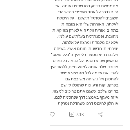
מתממשת בדיוק כמו שחזינו אותה. אז
היום נדבר על אחד משרירי הנפש הכי
חשובים להסתגלות שלנו - על היכולת
לאלתר. האורחת שלי היא מומחית
בתחום, אורית וולף היא לא רק מוזיקאית
מחוננת, ופסנתרנית בעלת שם עולמי,
אלא גם מלמדת ומרצה על אלתור,
יצירתיות, חדשנות וחותם אישי. בשיחה
מלבבת היא מספרת לי איך ה"בלק אאוט"
הראשון שהיא חטפה על הבמה בקונצרט
מכובד, שלח אותה למסע חיים, ללמוד איך
להכין את עצמה לכל מה שאי אפשר
להתכונן אליו. שיחה משובצת גם
בפרקטיקות ורעיונות שתוכלו ליישם
בחיים שלכם, כשגם אתם צריכים למצוא
איזה מעקף באמצע דרך שנחסמה לכם,
או חלון להיכנס דרכו כשהדלת נטרקת
7.1K