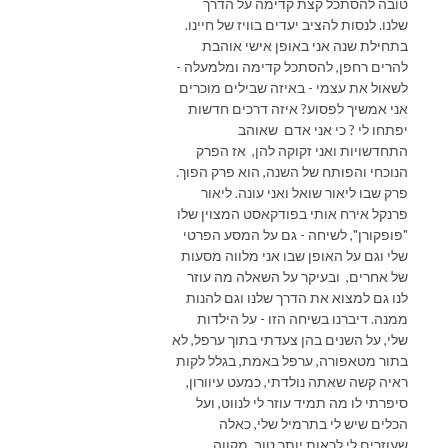
טובה להסתכל קצת קדימה על הדרך
שלנו. לנסות להציב יעדים בוויז של חיינו.
בתחילת שנה אני באופן אישי אוהבת
להרים רחפן, להסתכל קדימה ומלמעלה -
לשאול את עצמי - באיזה שבילים מוכרים
אני אמשיך לפסוע? איזה דרכים חדשות
יפתחו לי ? כי אני אדם שאוהב
התחדשויות ואני זקוקה להן, אז הפרק
הנוכחי והפותח של השנה, הוא פרק הפוך.
פרק שבו ליאור שואל ואני עונה. ליאור
פרנקל אירח אותי בפודקאסט המצוין שלו
"פופקורן", לשיחה - גם על המסע הפרטי
שלי וגם על האופן שבו אני מלווה מסעות
של אחרים, ובעיקר על השאלה מה עוזר
לנו גם למצוא את הדרך שלנו וגם להנות
ממנה. דיברנו בשיחה הזו - על הילדות
שלי, על השנים בהן צעדתי בתוך ערפל, לא
בתור מטאפורה, ערפל באמת, בגלל לקות
ראיה קשה שאתה נולדתי, כמעט עיוורון,
סיפרתי לו מה תמיד עוזר לי לנווט, ועל
הכלים שיש לי בתרמיל שלי, כאלה
שעוזרים לי לראות יותר טוב, מקווה